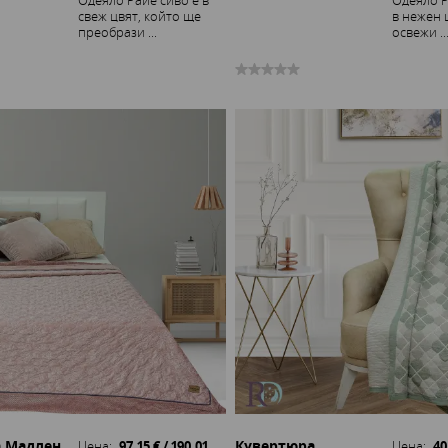
Одеяло Райе сиво е в
Одеяло Р
свеж цвят, който ще
в нежен 
преобрази ...
освежи ..
 Мадлен
Кувертюра
Цена:
97.15 € / 190.01
Цена:
40