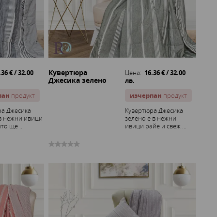
Кувертюра
.36 € / 32.00
Цена:
16.36 € / 32.00
Джесика зелено
лв.
пан
продукт
изчерпан
продукт
ра Джесика
Кувертюра Джесика
в нежни ивици
зелено е в нежни
то ще ...
ивици райе и свеж ...