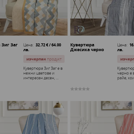
 Зиг Заг
Кувертюра
Цена:
32.72 € / 64.00
Цена:
16
Джесика черно
лв.
лв.
изчерпан
продукт
изчер
Кувертюра Зиг Заг е в
Кувертю
нежни цветове и
черно е 
интересен десен, ...
райе, кои