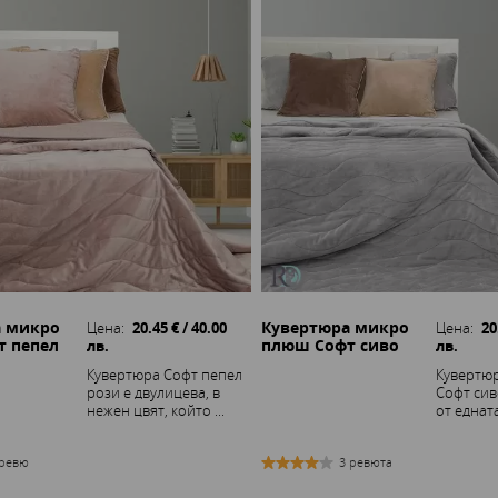
а микро
Кувертюра микро
Цена:
20.45 € / 40.00
Цена:
20
 пепел
плюш Софт сиво
лв.
лв.
Кувертюра Софт пепел
Кувертю
рози е двулицева, в
Софт сив
нежен цвят, който ...
от едната 
 ревю
3 ревюта