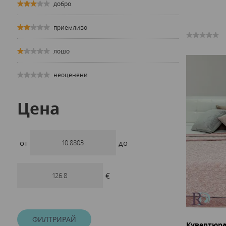
добро
приемливо
лошо
неоценени
Цена
от
до
€
ФИЛТРИРАЙ
Кувертюра