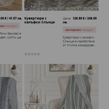
Кувертюра с
.00 € / 41.07 лв.
Цена:
126.80 € / 248.00
калъфки Слънце
лв.
пан
продукт
изчерпан
продукт
Мони бежово е
цвят, който ще
Кувертюра с калъфки
Слънце е изработена
от стилна жакардова ...