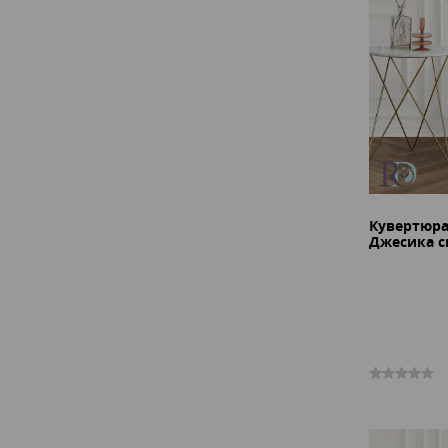
Кувертюр
Джесика с