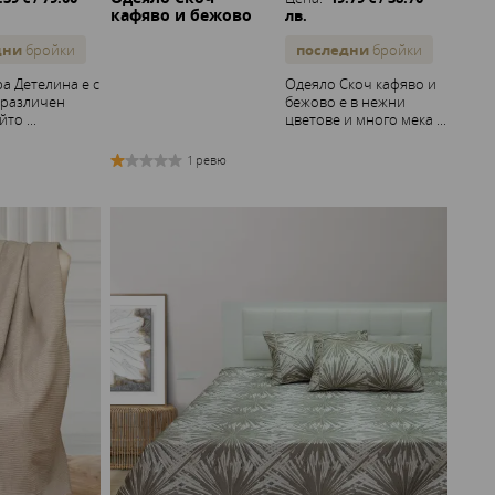
кафяво и бежово
лв.
дни
бройки
последни
бройки
а Детелина е с
Одеяло Скоч кафяво и
 различен
бежово е в нежни
то ...
цветове и много мека ...
1 ревю