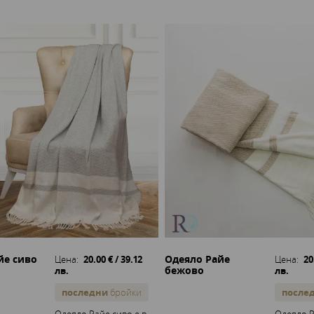
йе сиво
Одеяло Райе
Цена:
20.00 € / 39.12
Цена:
20
бежово
лв.
лв.
последни
бройки
после