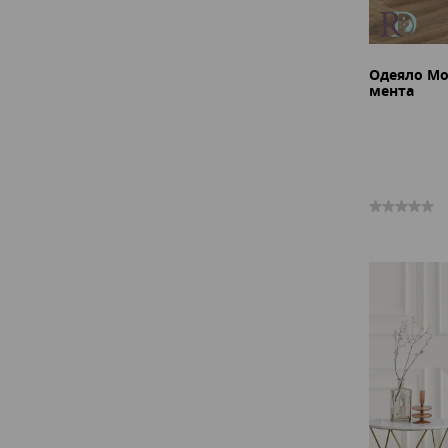
Одеяло М
мента