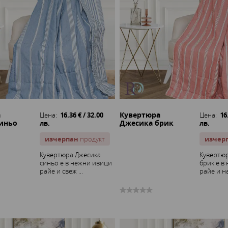
а
Кувертюра
Цена:
16.36 € / 32.00
Цена:
16
иньо
Джесика брик
лв.
лв.
изчерпан
продукт
изчер
Кувертюра Джесика
Кувертю
синьо е в нежни ивици
брик е в
райе и свеж ...
райе и на