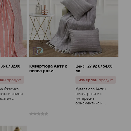
Кувертюра Антик
.36 € / 32.00
Цена:
27.92 € / 54.60
пепел рози
лв.
пан
продукт
изчерпан
продукт
ра Джесика
Кувертюра Антик
 нежни ивици
пепел рози е с
ситен ...
интересна
орнаментика и ...