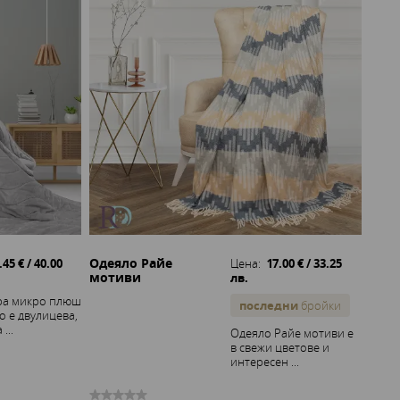
Одеяло Райе
.45 € / 40.00
Цена:
17.00 € / 33.25
мотиви
лв.
ра микро плюш
последни
бройки
о е двулицева,
...
Одеяло Райе мотиви е
в свежи цветове и
интересен ...