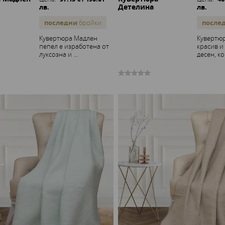
Детелина
лв.
лв.
последни
бройки
после
Кувертюра Мадлен
Кувертюр
пепел е изработена от
красив и
луксозна и ...
десен, кой