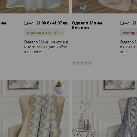
они
Одеяло Мони
Цена:
21.00 € / 41.07 лв.
Цена:
21
бежово
последни
бройки
изчер
Одеяло Мони мента е в
Одеяло 
много свеж цвят, който
в нежен 
ще внесе ...
внесе ...