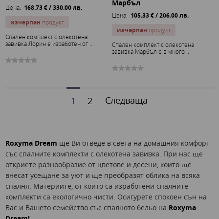
Марбъл
Цена:
168.73 € / 330.00 лв.
Цена:
105.33 € / 206.00 лв.
изчерпан
продукт
изчерпан
продукт
Спален комплект с олекотена
завивка Лорин е изработен от ...
Спален комплект с олекотена
завивка Марбъл е в много ...
Следваща
1
2
Roxyma Dream
ще Ви отведе в света на домашния комфорт
със спалните комплекти с олекотена завивка. При нас ще
откриете разнообразие от цветове и десени, които ще
внесат усещане за уют и ще преобразят облика на всяка
спалня. Материите, от които са изработени спалните
комплекти са екологично чисти. Осигурете спокоен сън на
Вас и Вашето семейство със спалното бельо на
Roxyma
Dream!