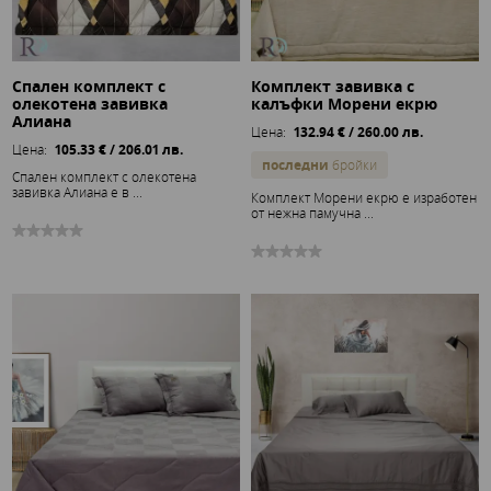
Спален комплект с
Комплект завивка с
олекотена завивка
калъфки Морени екрю
Алиана
Цена:
132.94 € / 260.00 лв.
Цена:
105.33 € / 206.01 лв.
последни
бройки
Спален комплект с олекотена
завивка Алиана е в ...
Комплект Морени екрю е изработен
от нежна памучна ...