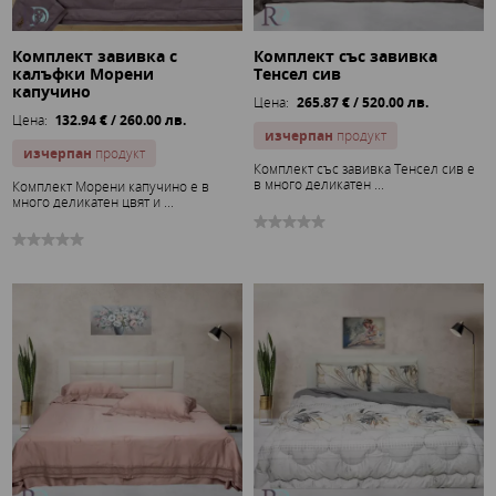
Комплект завивка с
Комплект със завивка
калъфки Морени
Тенсел сив
капучино
Цена:
265.87 € / 520.00 лв.
Цена:
132.94 € / 260.00 лв.
изчерпан
продукт
изчерпан
продукт
Комплект със завивка Тенсел сив е
в много деликатен ...
Комплект Морени капучино е в
много деликатен цвят и ...