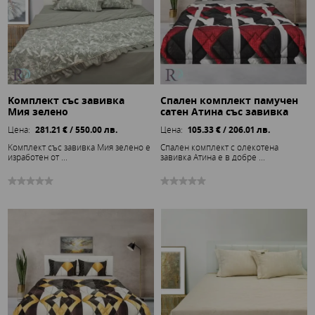
Kомплект със завивка
Спален комплект памучен
Мия зелено
сатен Атина със завивка
Цена:
281.21 € / 550.00 лв.
Цена:
105.33 € / 206.01 лв.
Kомплект със завивка Мия зелено е
Спален комплект с олекотена
изработен от ...
завивка Атина е в добре ...