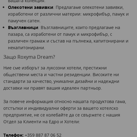
вашата колекция.
Олекотени завивки
: Предлагаме олекотени завивки,
изработени от различни материи: микрофибър, памук и
памучен сатен.
Възглавници
: Възглавниците, които предлагаме на
пазара, са изработени от памук и микрофибър, с
различен грамаж и състав на пълнежа, капитонирани и
некапитонирани.
Защо Roxyma Dream?
Ние сме изборът за луксозни хотели, престижни
обществени места и частни резиденции. Високите ни
стандарти за качество, уникални дизайни и надеждни
доставки ни правят вашия идеален партньор.
За повече информация относно нашата продуктова гама,
отстъпки и индивидуални оферти за вашето хотелско
предприятие, не се колебайте да се свържете с нашия
Отдел за Клиенти на Едро и Хотели:
Телефон:
+359 887 87 06 52