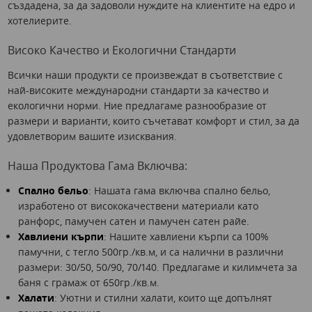
създадена, за да задоволи нуждите на клиентите на едро и
хотелиерите.
Високо Качество и Екологични Стандарти
Всички наши продукти се произвеждат в съответствие с
най-високите международни стандарти за качество и
екологични норми. Ние предлагаме разнообразие от
размери и варианти, които съчетават комфорт и стил, за да
удовлетворим вашите изисквания.
Наша Продуктова Гама Включва:
Спално бельо
: Нашата гама включва спално бельо,
изработено от висококачествени материали като
ранфорс, памучен сатен и памучен сатен райе.
Хавлиени кърпи
: Нашите хавлиени кърпи са 100%
памучни, с тегло 500гр./кв.м, и са налични в различни
размери: 30/50, 50/90, 70/140. Предлагаме и килимчета за
баня с грамаж от 650гр./кв.м.
Халати
: Уютни и стилни халати, които ще допълнят