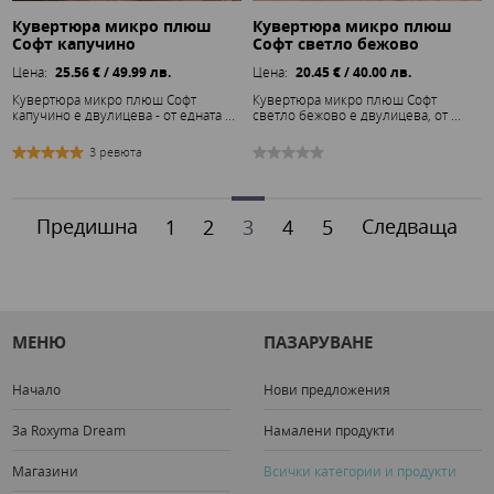
Кувертюра микро плюш
Кувертюра микро плюш
Софт капучино
Софт светло бежово
Цена:
25.56 € / 49.99 лв.
Цена:
20.45 € / 40.00 лв.
Кувертюра микро плюш Софт
Кувертюра микро плюш Софт
капучино е двулицева - от едната ...
светло бежово е двулицева, от ...
3 ревюта
Предишна
Следваща
1
2
3
4
5
МЕНЮ
ПАЗАРУВАНЕ
Начало
Нови предложения
За Roxyma Dream
Намалени продукти
Магазини
Всички категории и продукти