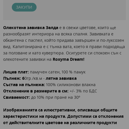
ЗАКУПИ
Олекотена завивка Зелда
е в свежи цветове, които ще
разнообразят интериора на всяка спалня. Завивката е
обкантена с паспел, който придава завършен и по-луксозен
вид. Капитонирана е с тънка вата, което я прави подходяща
за ползване и като кувертюра. Осигурете си спокоен сън с
олекотените завивки на
Roxyma Dream!
Лицев плат:
памучен сатен, 100 % памук
Пълнеж: 6
0гр./кв.м -
лятна завивка
Състав на пълнежа:
100% силиконови влакна
Отклонение в размерите в см:
+/- 3% по БДС
Свиваемост:
до 10% при пране на 30º
Изображенията са илюстративни, описващи общите
характеристики на продукта. Допустими са отклонения
от действителните цветове на различните продукти