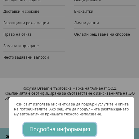
Доставки и срокове
Бисквитки
Гаранции и рекламации
Лични данни
Право на отказ
Онлайн решаване на спорове
Замяна и връщане
Често задавани въпроси
Roxyma Dream е търговска марка на “Алиана” ООД.
Компанията е сертифицирана за съответствие с изискванията на ISO
5001:2011 Система за Увеличаване на Енергийната Ефективност и ISO
9001:2008 Система за Управление на Качеството.
Този сайт използва бисквитки за да подобри услугите и опита
на потребителите. Ако решите да продължите разглеждането
му автоматично приемате тяхното използване.
Подробна информация
2026 © "Алиана" ООД
Всички права запазени. Съгласно Българския