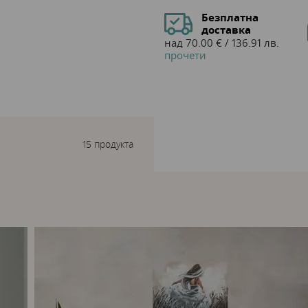
макси спалня:
2бр.
плик за
Безплатна
доставка
240×260 см, калъфки - 2бр. 
над 70.00 € / 136.91 лв.
прочети
Изображенията са илюст
продуктите!
Допустими са отклонения
продукти!
15 продукта