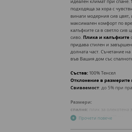
идеален климат при спане.
подходяща за хора с чувств
винаги модерния сив цвят, 
максимален комфорт по вре
калъфките са в светло сив ц
сиво.
Плика и калъфките
с
придава стилен и завършен 
долната част. Съчетание на
във Вашия дом със спалнот
Състав:
100% Тенсел
Отклонение в размерите 
Свиваемост
: до 5% при пр
Размери:
спалня:
плик за
олекотена з
калъфки - 2бр. 50×70 см.
+
Прочети повече
голяма спалня:
плик за
оле
см, калъфки - 2бр. 50×70 см.