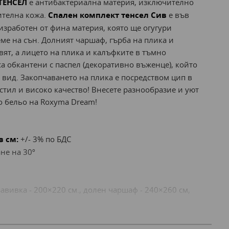
ТЕНСЕЛ
е антибактериална материя, изключително
ителна кожа.
Спален комплект тенсел Сив
е във
изработен от фина материя, която ще огугури
ме на сън. Долният чаршаф, гърба на плика и
вят, а лицето на плика и калъфките в тъмно
а обкантени с паспел (декоративно въженце), който
вид. Закопчаването на плика е посредством цип в
 стил и високо качество! Внесете разнообразие и уют
о бельо на Roxyma Dream!
в см:
+/- 3% по БДС
ане на 30º
авивка - 200×220 см., долен чаршаф - 240×260 см,
котена завивка - 220×240 см., долен чаршаф - 240×260