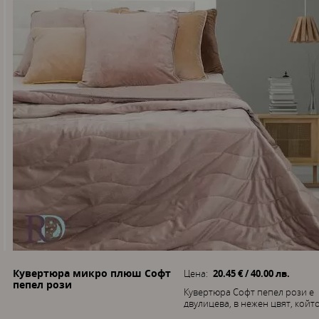
Кувертюра микро плюш Софт
Цена:
20.45 € / 40.00 лв.
пепел рози
Кувертюра Софт пепел рози е
двулицева, в нежен цвят, който 