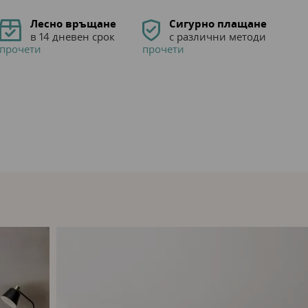
олекотена завивка - 150×220 см., долен чаршаф -
Лесно връщане
Сигурно плащане
50×70 см.
в 14 дневен срок
с различни методи
прочети
прочети
ративни, описващи общите характеристики на
 от действителните цветове на различните