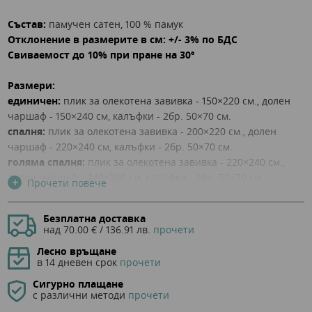
Състав:
памучен сатен, 100 % памук
Отклонение в размерите в см: +/- 3% по БДС
Свиваемост до 10% при пране на 30º
Размери:
единичен:
плик за
олекотена завивка - 150×220 см., долен
чаршаф - 150×240 см, калъфки - 2бр. 50×70 см.
спалня:
плик за
олекотена завивка - 200×220 см., долен
чаршаф - 220×240 см, калъфки - 2бр. 50×70 см.
голяма спалня:
плик за
олекотена завивка - 220×240 см.,
долен чаршаф - 240×260 см, калъфки - 2бр. 50×70 см.
+
Прочети повече
макси спалня:
2бр. плик за олекотена завивка - 150×220 см.,
долен чаршаф - 240×260 см, калъфки - 2бр. 50×70 см.
Безплатна доставка
над 70.00 € / 136.91 лв.
прочети
Изображенията са илюстративни, описващи общите
Лесно връщане
характеристики на продуктите!
в 14 дневен срок
прочети
Допустими са отклонения от действителните цветове
Сигурно плащане
на различните продукти!
с различни методи
прочети