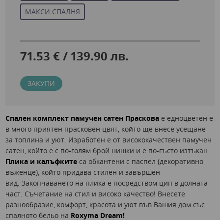
МАКСИ СПАЛНЯ
71.53 € / 139.90 лв.
ЗАКУПИ
Спален комплект памучен сатен Праскова
е едноцветен е
в много приятен прасковен цвят, който ще внесе усещане
за топлина и уют. Изработен е от висококачествен памучен
сатен, който е с по-голям брой нишки и е по-гъсто изтъкан.
Плика и калъфките
са обкантени с паспел (декоративно
въженце), който придава стилен и завършен
вид. Закопчаването на плика е посредством цип в долната
част. Съчетание на стил и високо качество! Внесете
разнообразие, комфорт, красота и уют във Вашия дом със
спалното бельо на
Roxyma Dream!