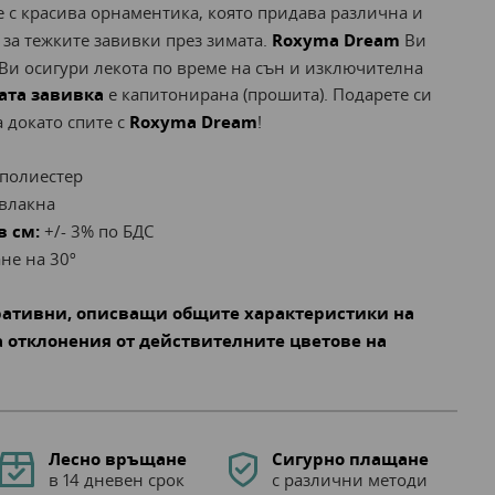
 с красива орнаментика, която придава различна и
 за тежките завивки през зимата.
Roxyma Dream
Ви
 Ви осигури лекота по време на сън и изключителна
ата завивка
е капитонирана (прошита). Подарете си
 докато спите с
Roxyma Dream
!
полиестер
влакна
в см:
+/- 3% по БДС
не на 30º
ративни, описващи общите характеристики на
 отклонения от действителните цветове на
Лесно връщане
Сигурно плащане
в 14 дневен срок
с различни методи