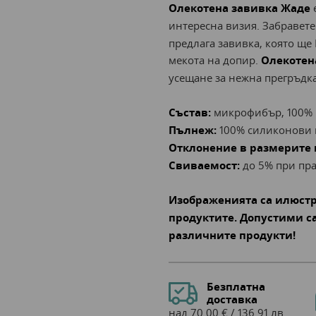
Олекотена завивка Жаде
е
интересна визия. Забравете
предлага завивка, която ще
мекота на допир.
Олекотен
усещане за нежна прегръдка
Състав:
микрофибър, 100% 
Пълнеж:
100% силиконови 
Отклонение в размерите 
Свиваемост:
до 5% при пра
Изображенията са илюст
продуктите.
Допустими са
различните продукти!
Безплатна
доставка
над 70.00 € / 136.91 лв.