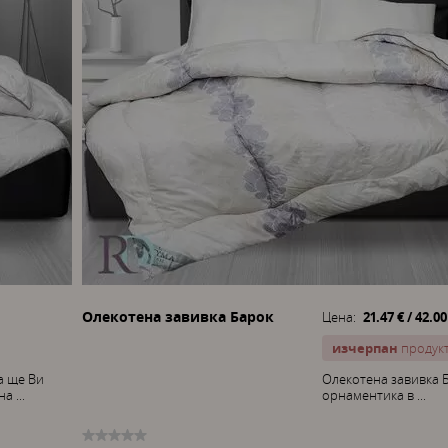
Олекотена завивка Барок
Цена:
21.47 € / 42.00
изчерпан
продук
а ще Ви
Олекотена завивка Б
а ...
орнаментика в ...