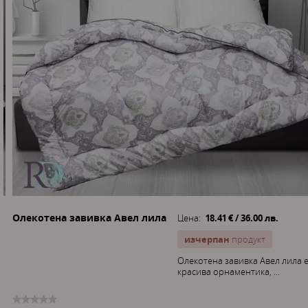
Олекотена завивка Авел лила
Цена:
18.41 € / 36.00 лв.
изчерпан
продукт
Олекотена завивка Авел лила е
красива орнаментика, ...