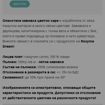
ЗАКУПИ
Олекотена завивка цветно каре
е изработена от мека
памучна материя в много свежи цветове. Завивката е
двулицева, капитонирана с тънка вата и обкантена с бие,
което я прави подходяща за ползване и като кувертюра.
Внесете свежест в спалнята си с продуктите на
Roxyma
Dream!
Лицев плат:
памучен сатен, 100 % памук
Пълнеж:
100гр./кв.м -
лятна завивка
Състав на пълнежа:
100% силиконови влакна
Отклонение в размерите в см:
+/- 3% по БДС
Свиваемост:
до 10% при пране на 30º
Изображенията са илюстративни, описващи общите
характеристики на продукта. Допустими са отклонения
от действителните цветове на различните продукти!