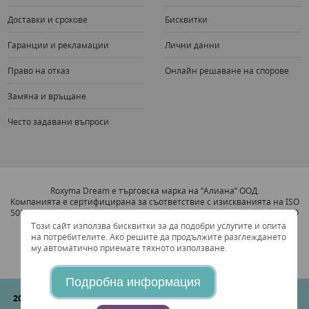
Доставки и срокове
Бисквитки
Гаранции и рекламации
Лични данни
Право на отказ
Онлайн решаване на спорове
Замяна и връщане
Често задавани въпроси
Roxyma Dream е търговска марка на “Алиана” ООД.
Компанията е сертифицирана за съответствие с изискванията на ISO
5001:2011 Система за Увеличаване на Енергийната Ефективност и ISO
9001:2008 Система за Управление на Качеството.
Този сайт използва бисквитки за да подобри услугите и опита
на потребителите. Ако решите да продължите разглеждането
му автоматично приемате тяхното използване.
Подробна информация
2026 © "Алиана" ООД
Всички права запазени. Съгласно Българския