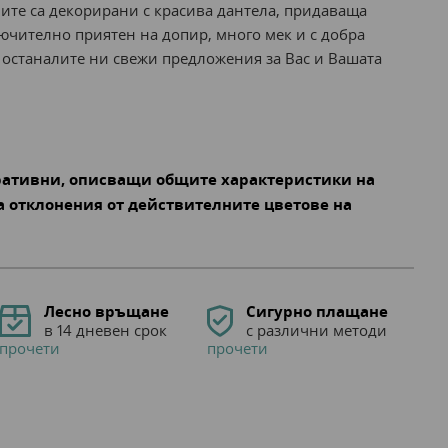
лите са декорирани с красива дантела, придаваща
лючително приятен на допир, много мек и с добра
 останалите ни свежи предложения за Вас и Вашата
ративни, описващи общите характеристики на
а отклонения от действителните цветове на
Лесно връщане
Сигурно плащане
в 14 дневен срок
с различни методи
прочети
прочети