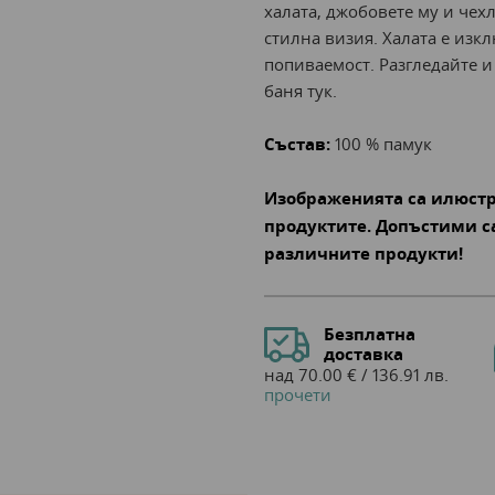
халата, джобовете му и чех
стилна визия. Халата е изк
попиваемост. Разгледайте и
баня тук.
Състав:
100 % памук
Изображенията са илюст
продуктите. Допъстими с
различните продукти!
Безплатна
доставка
над 70.00 € / 136.91 лв.
прочети