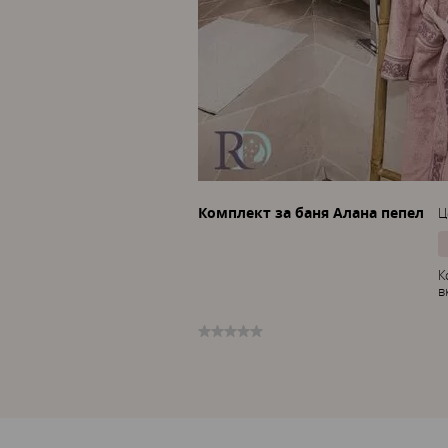
Комплект за баня Алана пепел
Ц
К
в