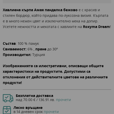
Хавлиена кърпа Амая панделка бежово
е с красив и
стилен бордюр, който придава по-луксозна визия. Кърпата
е в много нежен цвят и изключително мека на допир.
Усетете нежността и мекотата с хавлиите на
Roxyma Dream
!
Състав
: 100 % памук
Свиваемост:
6% ,
пране
до 30º
Производител:
Турция
Изображенията са илюстративни, описващи общите
характеристики на продуктите. Допустими са
отклонения от действителните цветове на различните
продукти!
Безплатна доставка
над 70.00 € / 136.91 лв.
прочети
Лесно връщане
в 14 дневен срок
прочети