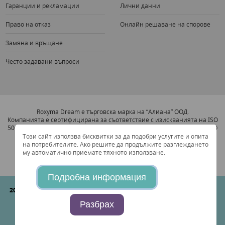
Гаранции и рекламации
Лични данни
Право на отказ
Онлайн решаване на спорове
Замяна и връщане
Често задавани въпроси
Roxyma Dream е търговска марка на “Алиана” ООД.
Компанията е сертифицирана за съответствие с изискванията на ISO
5001:2011 Система за Увеличаване на Енергийната Ефективност и ISO
9001:2008 Система за Управление на Качеството.
Този сайт използва бисквитки за да подобри услугите и опита
на потребителите. Ако решите да продължите разглеждането
му автоматично приемате тяхното използване.
Подробна информация
2026 © "Алиана" ООД
Всички права запазени. Съгласно Българския
закон за търговия, всички посочени цени в сайта са крайни, с
Разбрах
включено ДДС (BG126723632).
Create and design by
Studio AvangardStil