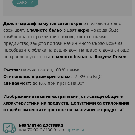
ЗАКУПИ
Долен чаршаф памучен сатен екрю
е в изключително
свеж цвят.
Спалното бельо
в цвят
екрю
може да бъде
комбинирано с различни стилове, което е голямо
предимство, защото по този начин много бързо може да
преобразите облика на Вашия дом. Направете дома си още
по-красив и уютен със
спалното бельо
на
Roxyma Dream
!
Състав:
памучен сатен, 100 % памук
Отклонение в размерите в см:
+/- 3% по БДС
Свиваемост:
до 10% при пране на 30º
Изображенията са илюстративни, описващи общите
характеристики на продукта. Допустими са отклонения
от действителните цветове на различните продукти!
Безплатна доставка
над 70.00 € / 136.91 лв.
прочети