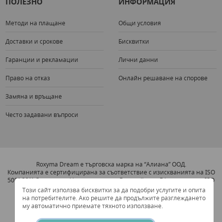
ПОЛЕЗНО
ИНФОРМАЦИЯ
Методи на плащане
Общи условия
Доставки и срокове
Бисквитки
Гаранции и рекламации
Лични данни
Право на отказ
Онлайн решаване на спорове
Замяна и връщане
Често задавани въпроси
Roxyma Dream е търговска марка на “Алиана” ООД.
Компанията е сертифицирана за съответствие с изискванията на ISO
5001:2011 Система за Увеличаване на Енергийната Ефективност и ISO
9001:2008 Система за Управление на Качеството.
Този сайт използва бисквитки за да подобри услугите и опита
на потребителите. Ако решите да продължите разглеждането
му автоматично приемате тяхното използване.