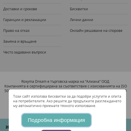
Доставки и срокове
Бисквитки
Гаранции и рекламации
Лични данни
Право на отказ
Онлайн решаване на спорове
Замяна и връщане
Често задавани въпроси
Roxyma Dream е търговска марка на “Алиана” ООД.
Компанията е сертифицирана за съответствие с изискванията на ISO
5001:2011 Система за Увеличаване на Енергийната Ефективност и ISO
9001:2008 Система за Управление на Качеството.
Този сайт използва бисквитки за да подобри услугите и опита
на потребителите. Ако решите да продължите разглеждането
му автоматично приемате тяхното използване.
Подробна информация
2026 © "Алиана" ООД
Всички права запазени. Съгласно Българския