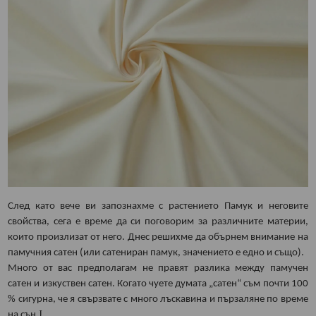
След като вече ви запознахме с растението Памук и неговите
свойства, сега е време да си поговорим за различните материи,
които произлизат от него. Днес решихме да обърнем внимание на
памучния сатен (или сатениран памук, значението е едно и също).
Много от вас предполагам не правят разлика между памучен
сатен и изкуствен сатен. Когато чуете думата „сатен“ съм почти 100
% сигурна, че я свързвате с много лъскавина и пързаляне по време
J
на сън