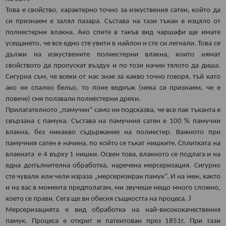
Това е свойство, характерно точно за изкуствения сатен, който да
си признаем е залял пазара. Състава на тази тъкан е изцяло от
полиестерни влакна. Ако спите в такъв вид чаршафи ще имате
усещането, че все едно сте увити в найлон и сте си легнали. Това се
дължи на изкуствените полиестерни влакна, които нямат
свойството да пропускат въздух и по този начин тялото да диша.
Сигурна съм, че всеки от нас знае за какво точно говоря, тъй като
ако не спално бельо, то поне веднъж (нека си признаем, че е
повече) сме ползвали полиестерни дрехи.
Прилагателното „памучен“ само ни подсказва, че все пак тъканта е
свързана с памука. Състава на памучния сатен е 100 % памучни
влакна, без никакво съдържание на полиестер. Важното при
памучния сатен е начина, по който се тъкат нишките. Сплитката на
влакната е 4 върху 1 нишки. Освен това, влакното се подлага и на
една допълнителна обработка, наречена мерсеризация. Сигурно
сте чували или чели израза „мерсеризиран памук“. И на мен, както
и на вас в момента предполагам, ми звучеше нещо много сложно,
J
което се прави. Сега ще ви обесня същността на процеса.
Мерсеризацията е вид обработка на най-висококачествения
памук. Процеса е открит и патентован през 1851г. При тази