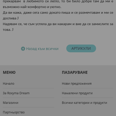
прекарвам в любимото си легло, то би било добре там да ми е
възможно най-комфортно и уютно.
Да ви кажа, даже сега само докато пиша и се размечтавам и ми се
J
доспива
Надявам се, че съм успяла да ви накарам и вие да се замислите за
J
това.
АРТИКУЛИ
Назад към всички
МЕНЮ
ПАЗАРУВАНЕ
Начало
Нови предложения
За Roxyma Dream
Намалени продукти
Магазини
Всички категории и продукти
Партньорство