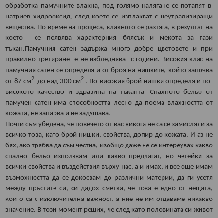
обработка памучните влакна, под голямо налягане се потапят в
натриев хидрооксид, след което се изплакват с неутрализиращи
вещества. По време на процеса, влакното се разтяга, в резултат на
което се появява характерния блясък и мекота за тази
тъкан.Памучния сатен задържа много добре цветовете и при
правилно третиране те не избледняват с години. Високия клас на
памучния сатен се определя и от броя на нишките, който започва
2
2
от 87 см
до над 300 см
. По-високия брой нишки определя и по-
високото качество и здравина на тъканта. Спалното бельо от
памучен сатен има способността лесно да поема влажността от
кожата, не запарва и не задушава.
Почти съм убедена, че повечето от вас никога не са се замисляли за
всичко това, като брой нишки, свойства, допир до кожата. И аз не
бях, ако трябва да съм честна, изобщо даже не се интереувах какво
спално бельо използвам или какво предлагат, но четейки за
всички свойства и въздействия върху нас, а и имах, и все още имам
възможността да се докосвам до различни материи, да ги усетя
между пръстите си, си дадох сметка, че това е едно от нещата,
които са с изключителна важност, а ние не им отдаваме никакво
значение. В този момент реших, че след като половината си живот