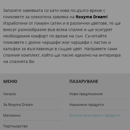
Запазете завивката си като нова по-дълго време с
пликовете за олекотена завивка на
Roxyma Dream!
Изработени от памуен сатен и в различни цветове, те ще
внесат разнообразие във всяка спалня и ще осигурят
необходимия комфорт по време на сън. Съчетайте
пликовете с долни чаршафи или чаршафи с ластик и
калъфки за възглавници в същия цвят. Направете сами
спалния комплект, който ще пасне идеално на интериора
на спалнята Ви.
МЕНЮ
ПАЗАРУВАНЕ
Начало
Нови предложения
За Roxyma Dream
Намалени продукти
Магазини
Всички категории и продукти
Партньорство