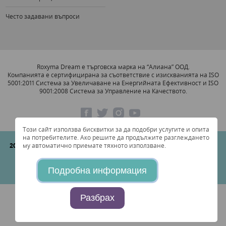
Често задавани въпроси
Roxyma Dream е търговска марка на “Алиана” ООД.
Компанията е сертифицирана за съответствие с изискванията на ISO
5001:2011 Система за Увеличаване на Енергийната Ефективност и ISO
9001:2008 Система за Управление на Качеството.
Този сайт използва бисквитки за да подобри услугите и опита
на потребителите. Ако решите да продължите разглеждането
2026 © "Алиана" ООД
Всички права запазени. Съгласно Българския
му автоматично приемате тяхното използване.
закон за търговия, всички посочени цени в сайта са крайни, с
включено ДДС (BG126723632).
Подробна информация
Create and design by
Studio AvangardStil
Разбрах