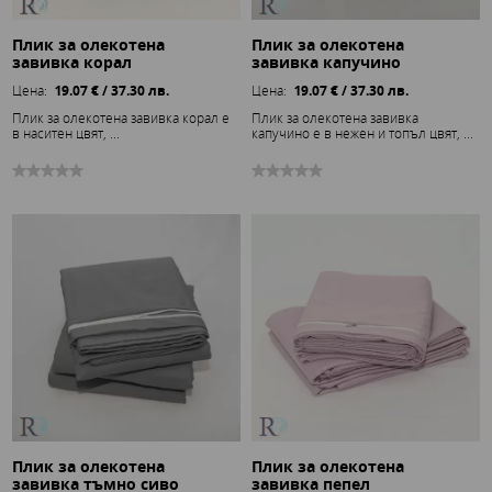
Плик за олекотена
Плик за олекотена
завивка корал
завивка капучино
Цена:
19.07 € / 37.30 лв.
Цена:
19.07 € / 37.30 лв.
Плик за олекотена завивка корал е
Плик за олекотена завивка
в наситен цвят, ...
капучино е в нежен и топъл цвят, ...
Плик за олекотена
Плик за олекотена
завивка тъмно сиво
завивка пепел