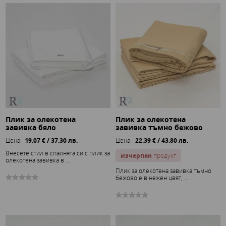
Плик за олекотена
Плик за олекотена
завивка бяло
завивка тъмно бежово
Цена:
19.07 € / 37.30 лв.
Цена:
22.39 € / 43.80 лв.
Внесете стил в спалнята си с плик за
изчерпан
продукт
олекотена завивка в ...
Плик за олекотена завивка тъмно
бежово е в нежен цвят, ...